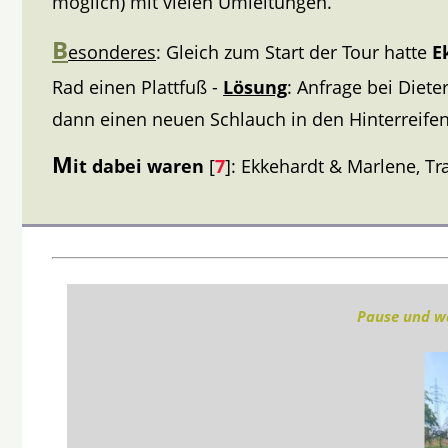
möglich) mit vielen Umleitungen.
B
esonderes
: Gleich zum Start der Tour hatte
E
Rad einen Plattfuß -
Lösung
: Anfrage bei Diete
dann einen neuen Schlauch in den Hinterreife
M
it dabei waren
[
7
]: Ekkehardt & Marlene, Tr
Pause und wa