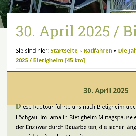
30. April 2025 / 
Sie sind hier:
Startseite
»
Radfahren
»
Die Ja
2025 / Bietigheim [45 km]
30. April 2025
D
iese Radtour führte uns nach Bietigheim üb
Löchgau. Im lama in Bietigheim Mittagspause e
der Enz (war durch Bauarbeiten, die sicher län