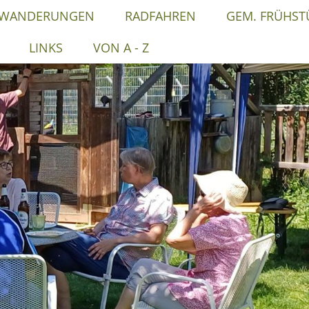
WANDERUNGEN
RADFAHREN
GEM. FRÜHST
LINKS
VON A - Z