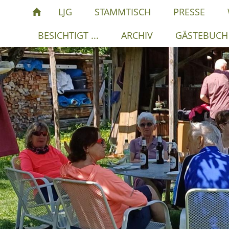
LJG
STAMMTISCH
PRESSE
BESICHTIGT ...
ARCHIV
GÄSTEBUCH